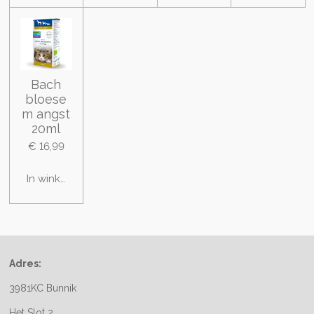
Bach
bloese
m angst
20ml
€ 16,99
In winkelwagen
Adres:
3981KC Bunnik
Het Slot 2