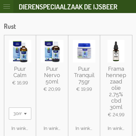
DIERENSPECIAALZAAK DE IJSBEER
Ga
direct
naar
Rust
de
hoofdinhoud
Puur
Puur
Puur
Frama
Calm
Nervo
Tranquil
hennep
50ml
75gr
zaad
€ 16,99
olie
€ 20,99
€ 19,99
2,75%
cbd
30ml
€ 24,99
In winkelwagen
In winkelwagen
In winkelwagen
In winkelwa