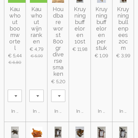
Kau
Kau
Hou
Kruy
Kruy
Kruy
who
who
dba
ning
ning
ning
ut
ut
re
buff
buff
bull
boo
wijn
wor
elor
elor
enp
mw
rank
st
en
en
ees
orte
en
800
10st
per
20c
l
gr
stuk
m
€ 4,79
€ 11,98
dive
€ 5,44
€ 1,09
€ 3,99
€ 5,99
rse
€ 6,80
sma
ken
€ 5,20
In winkelwagen
In winkelwagen
In winkelwagen
In winkelwagen
In winkelwagen
In wink