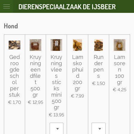
DIERENSPECIAALZAAK DE IJSBEER
Ga
direct
naar
Hond
de
hoofdinhoud
Ged
Kruy
Kruy
Lam
Run
Lam
roo
ning
ning
sko
der
sore
gde
een
vlee
phui
pen
n
sch
dfile
s
d
s
100
ol
t
stic
200
gr
€ 1,50
per
500
ks
gr
€ 4,25
stuk
gr
mini
€ 7,99
500
€ 1,70
€ 12,95
gr
€ 13,95