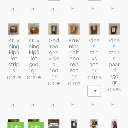
In winkelwagen
In winkelwagen
In winkelwagen
In winkelwagen
In winkelwagen
In wink
Kruy
Kruy
Ged
Kruy
Vlee
Vlee
ning
ning
roo
ning
s
s
kipfi
kipfi
gde
geit
stic
strip
let
let
visje
eno
ks
s
strip
500
s
ren
300
paar
s
gr
100
200
gr
d
gr
gr
150
€ 13,25
€ 12,95
€ 11,95
gr
€ 4,95
€ 7,99
€ 3,65
In winkelwagen
In winkelwagen
In winkelwagen
In winkelwagen
In winkelwagen
In wink
Sale!
Sale!