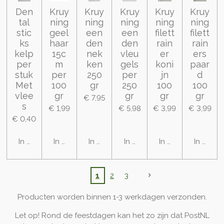
Den
Kruy
Kruy
Kruy
Kruy
Kruy
tal
ning
ning
ning
ning
ning
stic
geel
een
een
filett
filett
ks
haar
den
den
rain
rain
kelp
15c
nek
vleu
er
ers
per
m
ken
gels
koni
paar
stuk
per
250
per
jn
d
Met
100
gr
250
100
100
vlee
gr
gr
gr
gr
€ 7,95
s
€ 1,99
€ 5,98
€ 3,99
€ 3,99
€ 0,40
In winkelwagen
In winkelwagen
In winkelwagen
In winkelwagen
In winkelwagen
In wink
1
2
3
Producten worden binnen 1-3 werkdagen verzonden.
Let op! Rond de feestdagen kan het zo zijn dat PostNL