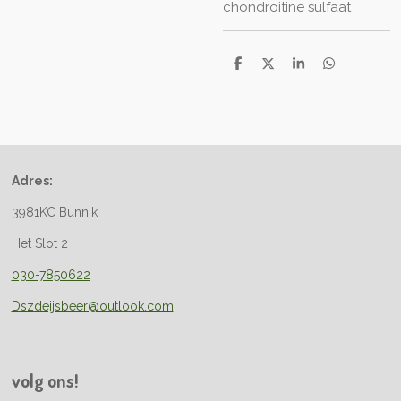
chondroitine sulfaat
D
D
S
D
e
e
h
e
l
e
a
l
e
l
r
e
n
e
n
Adres:
3981KC Bunnik
Het Slot 2
030-7850622
Dszdeijsbeer@outlook.com
volg ons!