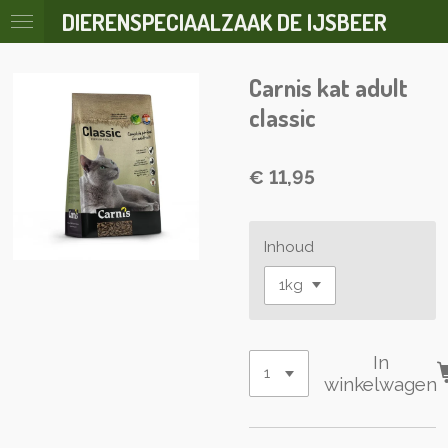
DIERENSPECIAALZAAK DE IJSBEER
Ga
direct
naar
Carnis kat adult
de
hoofdinhoud
classic
€ 11,95
Inhoud
In
winkelwagen