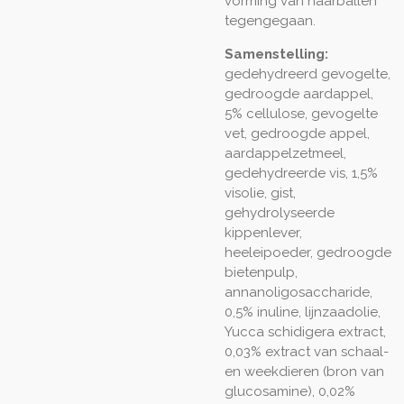
vorming van haarballen
tegengegaan.
Samenstelling:
gedehydreerd gevogelte,
gedroogde aardappel,
5% cellulose, gevogelte
vet, gedroogde appel,
aardappelzetmeel,
gedehydreerde vis, 1,5%
visolie, gist,
gehydrolyseerde
kippenlever,
heeleipoeder, gedroogde
bietenpulp,
annanoligosaccharide,
0,5% inuline, lijnzaadolie,
Yucca schidigera extract,
0,03% extract van schaal-
en weekdieren (bron van
glucosamine), 0,02%