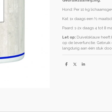
Gebruiksaanwijzing:
Hond: Per 10 kg lichaamsge
Kat: 1x daags een ½ maatsc
Paard: 1-2x daags 4 tot 8 m
Let op:
Duivelsklauw heeft b
op de leverfunctie. Gebruik
langdurig aan één stuk door
D
D
S
e
e
h
l
e
a
e
l
r
n
e