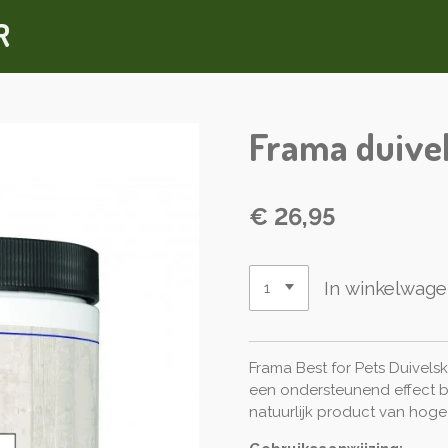
R
Frama duive
€ 26,95
In winkelwag
Frama Best for Pets Duive
een ondersteunend effect bij
natuurlijk product van hoge 