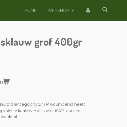
HOME
WEBSHOP
lsklauw grof 400gr
en
lsklauw (Harpagophytum Procumbens) heeft
 vele indicaties. Het is een 100% puur en
kwaliteit.