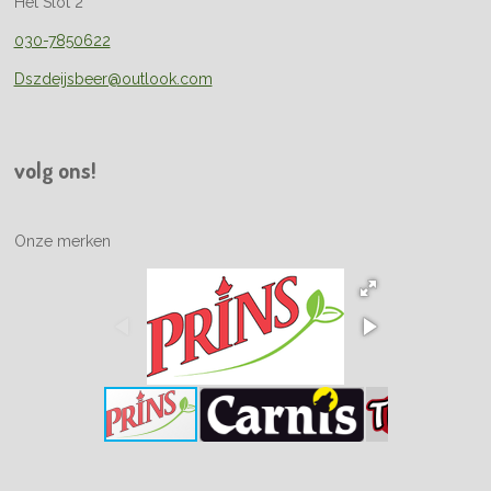
Het Slot 2
030-7850622
Dszdeijsbeer@outlook.com
volg ons!
Onze merken