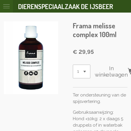
DIERENSPECIAALZAAK DE IJSBEER
Ga
direct
naar
Frama melisse
de
hoofdinhoud
complex 100ml
€ 29,95
In
winkelwagen
Ter ondersteuning van de
spijsvertering.
Gebruiksaanwijzing:
Hond <10kg: 2 x daags 5
druppels of in waterbak