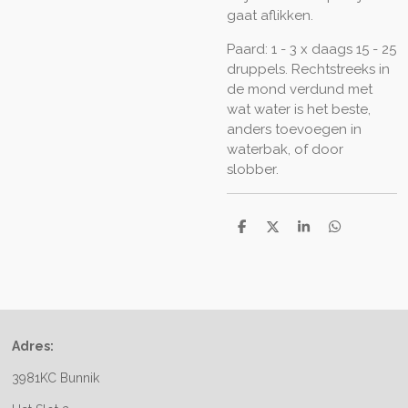
gaat aflikken.
Paard: 1 - 3 x daags 15 - 25
druppels. Rechtstreeks in
de mond verdund met
wat water is het beste,
anders toevoegen in
waterbak, of door
slobber.
D
D
S
D
e
e
h
e
l
e
a
l
e
l
r
e
n
e
n
Adres:
3981KC Bunnik