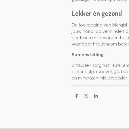
Lekker én gezond
De toevoeging van biergist
jouw hond. Zo vermindert b
bacteriën en bevordert het
waardoor het lichaam beter i
Samenstelling:
ontsloten sorghum, 16% la
bietenpulp, rundvet, 3% bier
en mineralen mix, eipoeder,
D
D
S
e
e
h
l
e
a
e
l
r
n
e