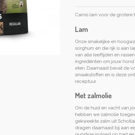
Carnis lam voor de grotere
Lam
Onze smakelijke en hoogwa
sorghum en die rijk is aan 
van alle leeftijden en rassen
ingrediënten om jouw hond
eten. Daarnaast bevat de vo
smaakstoffen en is deze ont
receptuur.
Met zalmolie
Om de huid en vacht van j
hebben we zalmolie toegev
gekweekte zalm uit Schotl
dragen daarnaast bij aan e
gunstige invloed op hart en