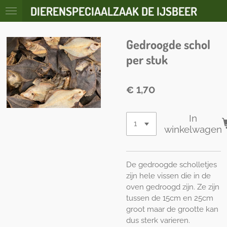
DIERENSPECIAALZAAK DE IJSBEER
Ga
direct
naar
Gedroogde schol
de
hoofdinhoud
per stuk
€ 1,70
In
winkelwagen
De gedroogde scholletjes
zijn hele vissen die in de
oven gedroogd zijn. Ze zijn
tussen de 15cm en 25cm
groot maar de grootte kan
dus sterk varieren.