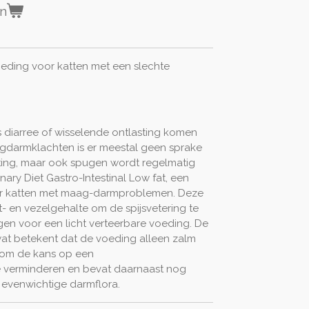
en
oeding voor katten met een slechte
diarree of wisselende ontlasting komen
aagdarmklachten is er meestal geen sprake
ing, maar ook spugen wordt regelmatig
inary Diet Gastro-Intestinal Low fat, een
or katten met maag-darmproblemen. Deze
- en vezelgehalte om de spijsvetering te
en voor een licht verteerbare voeding. De
wat betekent dat de voeding alleen zalm
on om de kans op een
e verminderen en bevat daarnaast nog
 evenwichtige darmflora.