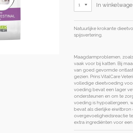
In winkelwag
Natuurlijke krokante dieetv
spijsvertering.
Maagdarmproblemen, zoals 
vaak voor bij katten. Bij m
van goed gevormde ontlast
gezien. Prins VitalCare Veter
volledige dieetvoeding vo
voeding bevat een lager vet
ondersteunen en om te zorg
voeding is hypoallergeen, 
bevat als dierlijke eiwitbr
overgevoeligheidsreactie t
extra ingrediënten voor een