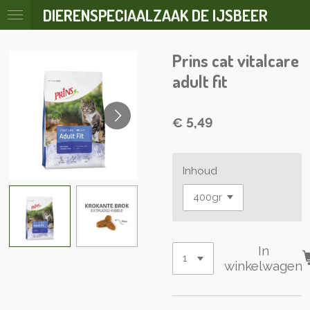
DIERENSPECIAALZAAK DE IJSBEER
Ga
direct
naar
Prins cat vitalcare
de
hoofdinhoud
adult fit
€ 5,49
Inhoud
In
winkelwagen