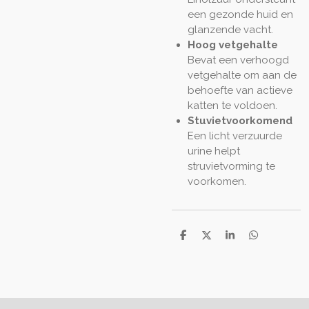
een gezonde huid en
glanzende vacht.
Hoog vetgehalte
Bevat een verhoogd
vetgehalte om aan de
behoefte van actieve
katten te voldoen.
Stuvietvoorkomend
Een licht verzuurde
urine helpt
struvietvorming te
voorkomen.
D
D
S
D
e
e
h
e
l
e
a
l
e
l
r
e
n
e
n