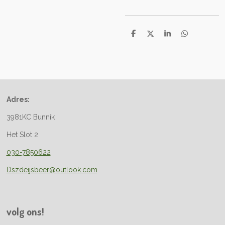
D
D
S
D
e
e
h
e
l
e
a
l
e
l
r
e
n
e
n
Adres:
3981KC Bunnik
Het Slot 2
030-7850622
Dszdeijsbeer@outlook.com
volg ons!