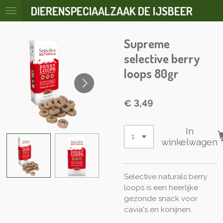
DIERENSPECIAALZAAK DE IJSBEER
Ga
direct
naar
Supreme
de
hoofdinhoud
selective berry
loops 80gr
€ 3,49
In
winkelwagen
Selective naturals berry
loops is een heerlijke
gezonde snack voor
cavia's en konijnen.