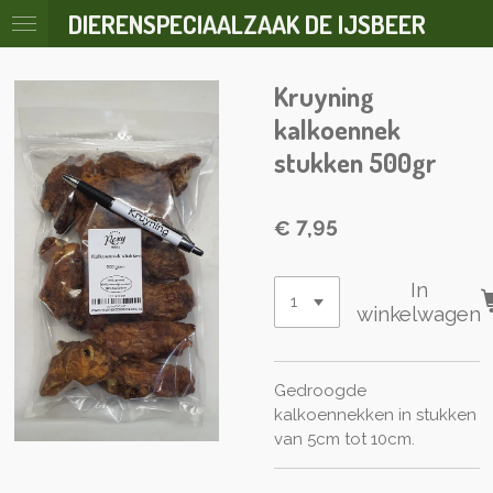
DIERENSPECIAALZAAK DE IJSBEER
Ga
direct
naar
Kruyning
de
hoofdinhoud
kalkoennek
stukken 500gr
€ 7,95
In
winkelwagen
Gedroogde
kalkoennekken in stukken
van 5cm tot 10cm.