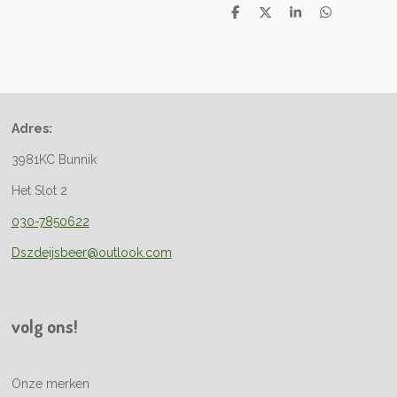
D
D
S
D
e
e
h
e
l
e
a
l
e
l
r
e
n
e
n
Adres:
3981KC Bunnik
Het Slot 2
030-7850622
Dszdeijsbeer@outlook.com
volg ons!
Onze merken