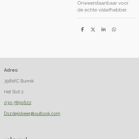
Onweerstaanbaar voor
de echte visliefhebber.
D
D
S
D
e
e
h
e
l
e
a
l
e
l
r
e
n
e
n
Adres:
3981KC Bunnik
Het Slot 2
030-7850622
Dszdeijsbeer@outlook.com