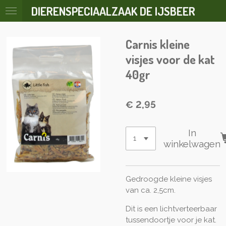
DIERENSPECIAALZAAK DE IJSBEER
Ga
direct
naar
Carnis kleine
de
hoofdinhoud
visjes voor de kat
40gr
€ 2,95
In
winkelwagen
Gedroogde kleine visjes
van ca. 2,5cm.
Dit is een lichtverteerbaar
tussendoortje voor je kat.