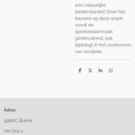
een natuurlijke
tandenborstel! Door het
kauwen op deze snack
wordt de
speekselaanmaak
gestimuleerd, wat
bijdraagt in het voorkomen
van tandplak.
D
D
S
D
e
e
h
e
l
e
a
l
e
l
r
e
n
e
n
Adres:
3981KC Bunnik
Het Slot 2