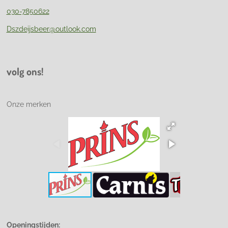
030-7850622
Dszdeijsbeer@outlook.com
volg ons!
Onze merken
Openingstijden: