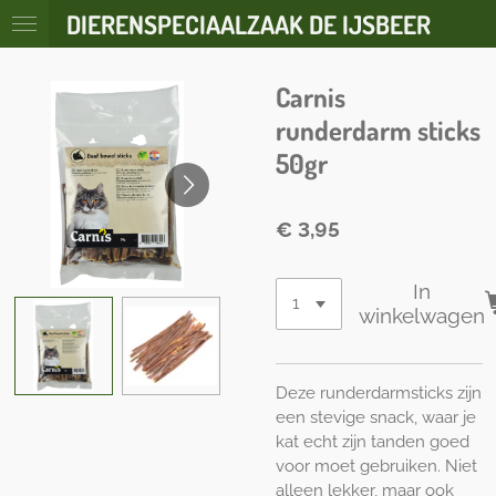
DIERENSPECIAALZAAK DE IJSBEER
Ga
direct
naar
Carnis
de
hoofdinhoud
runderdarm sticks
50gr
€ 3,95
In
winkelwagen
Deze runderdarmsticks zijn
een stevige snack, waar je
kat echt zijn tanden goed
voor moet gebruiken. Niet
alleen lekker, maar ook