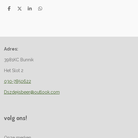
D
D
S
D
e
e
h
e
l
e
a
l
e
l
r
e
n
e
n
Adres:
3981KC Bunnik
Het Slot 2
030-7850622
Dszdeijsbeer@outlook.com
volg ons!
Onze merken