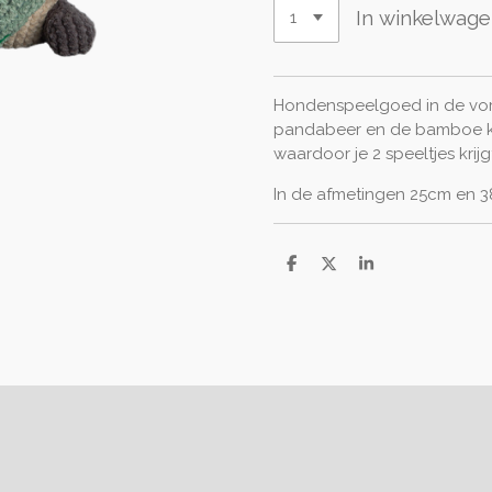
In winkelwag
Hondenspeelgoed in de vo
pandabeer en de bamboe k
waardoor je 2 speeltjes krijg
In de afmetingen 25cm en 
D
D
S
e
e
h
l
e
a
e
l
r
n
e