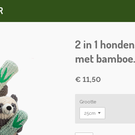
R
2 in 1 honde
met bamboe
€ 11,50
Grootte