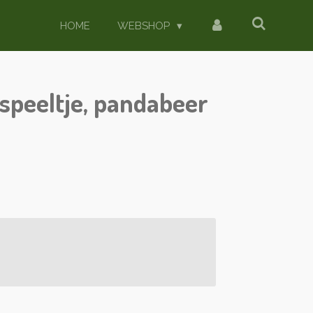
HOME
WEBSHOP
nspeeltje, pandabeer
.