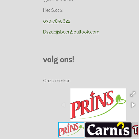
Het Slot 2
030-7850622
Dszdeijsbeer@outlook.com
volg ons!
Onze merken