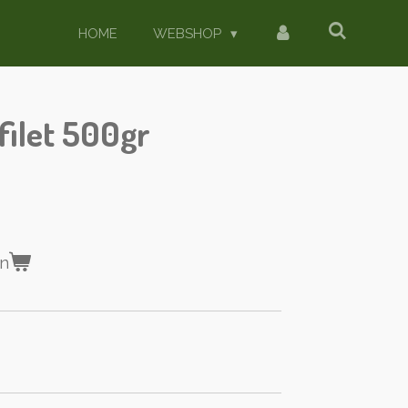
HOME
WEBSHOP
filet 500gr
en