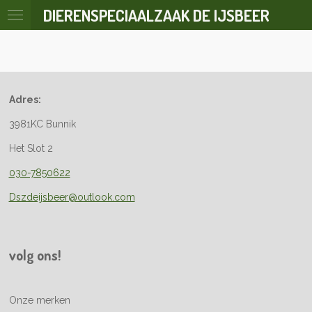
DIERENSPECIAALZAAK DE IJSBEER
Ga
direct
naar
de
hoofdinhoud
Adres:
3981KC Bunnik
Het Slot 2
030-7850622
Dszdeijsbeer@outlook.com
volg ons!
Onze merken